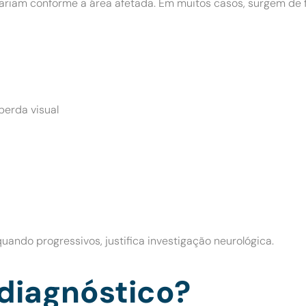
ariam conforme a área afetada. Em muitos casos, surgem de f
perda visual
ando progressivos, justifica investigação neurológica.
 diagnóstico?