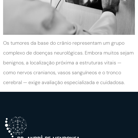
Os tumores da base do crânio representam um grupo
complexo de doenças neurológicas. Embora muitos sejam
benignos, a localização próxima a estruturas vitais —
como nervos cranianos, vasos sanguíneos e o tronco
cerebral — exige avaliação especializada e cuidadosa.