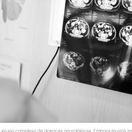
grupo complexo de doenças neurológicas. Embora muitos sej