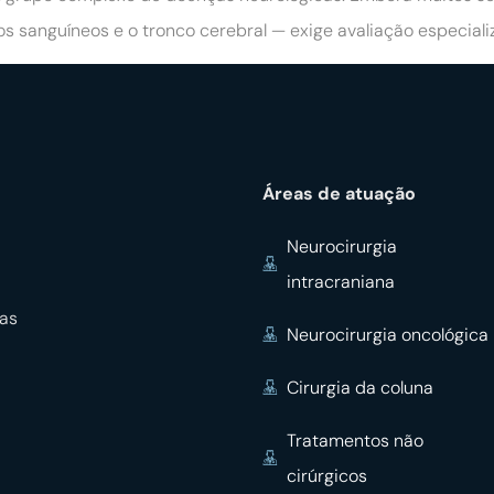
os sanguíneos e o tronco cerebral — exige avaliação especial
Áreas de atuação
Neurocirurgia
intracraniana
ças
Neurocirurgia oncológica
Cirurgia da coluna
Tratamentos não
cirúrgicos