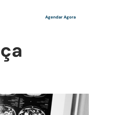
Agendar Agora
g
Contato
nça