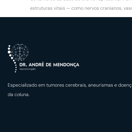
estruturas vitais — como nervos cranianos, vas
Especializado em tumores cerebrais, aneurismas e doen
da coluna.