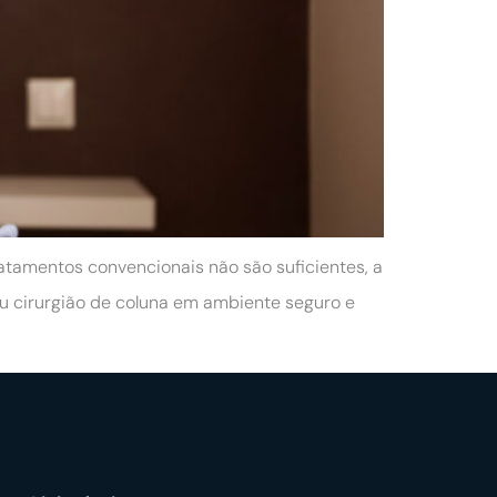
ratamentos convencionais não são suficientes, a
 ou cirurgião de coluna em ambiente seguro e