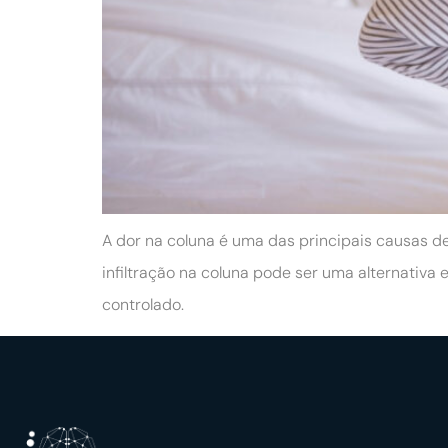
A dor na coluna é uma das principais causas de
infiltração na coluna pode ser uma alternativa
controlado.