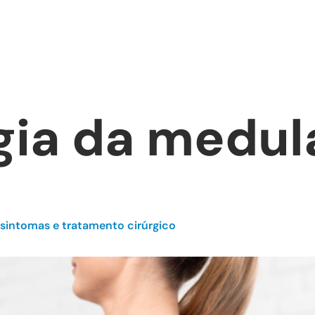
Sobre
Tratamentos
Blo
gia da medul
 sintomas e tratamento cirúrgico