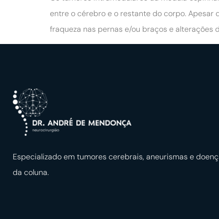
entre o cérebro e o restante do corpo. Apesar
fraqueza nas pernas e/ou braços e alterações d
Especializado em tumores cerebrais, aneurismas e doen
da coluna.