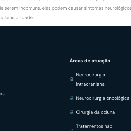
 de serem incomuns, eles podem causar sintomas neurológicos
e sensibilidade.
Áreas de atuação
Neurocirurgia
intracraniana
ças
Neurocirurgia oncológica
Cirurgia da coluna
Tratamentos não