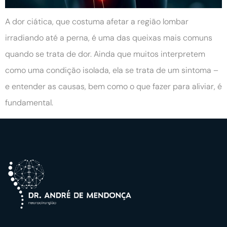
A dor ciática, que costuma afetar a região lombar
irradiando até a perna, é uma das queixas mais comuns
quando se trata de dor. Ainda que muitos interpretem
como uma condição isolada, ela se trata de um sintoma –
e entender as causas, bem como o que fazer para aliviar, é
fundamental.